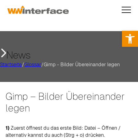
Op
News
Startseite
/
Glossar
/
Gimp - Bilder Übereinander legen
Gimp – Bilder Übereinander
legen
1)
Zuerst öffnest du das erste Bild: Datei – Öffnen /
alternativ kannst du auch (Strg + o) drücken.