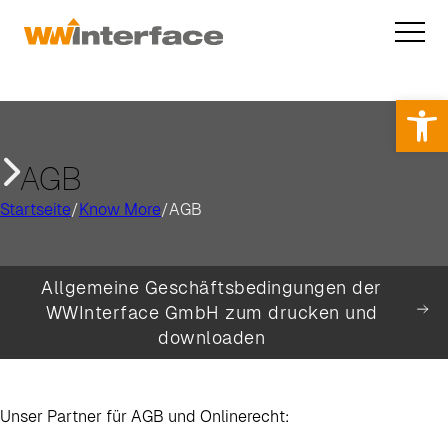
Op
AGB
Startseite
/
Know More
/
AGB
Allgemeine Geschäftsbedingungen der
WWInterface GmbH zum drucken und
downloaden
Unser Partner für AGB und Onlinerecht: