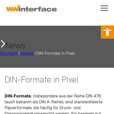
Op
News
Startseite
/
Glossar
/
DIN-Formate in Pixel
DIN-Formate in Pixel
DIN-Formate
, insbesondere aus der Reihe DIN 476
(auch bekannt als DIN A-Reihe), sind standardisierte
Papierformate, die häufig für Druck- und
Designprojekte verwendet werden. Sie basieren auf