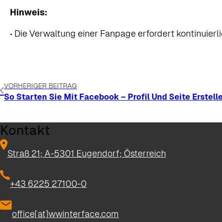
Hinweis:
• Die Verwaltung einer Fanpage erfordert kontinuie
VORHERIGER BEITRAG
So Starten Sie Mit Facebook – Profil Und Seite Erstell
Kontakt
Straß 21; A-5301 Eugendorf; Österreich
+43 6225 27100-0
office[at]wwinterface.com