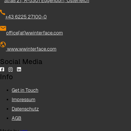
Straß 21; A-5301 Eugendorf; Österreich
+43 6225 27100-0
office[at]wwinterface.com
www.wwinterface.com
Social Media
Info
Get in Touch
Impressum
Datenschutz
AGB