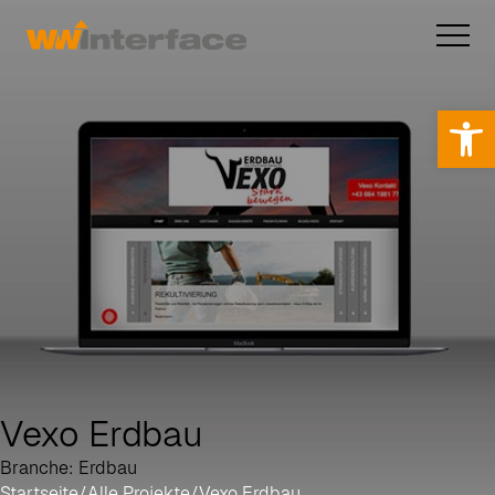
Op
Vexo Erdbau
Branche: Erdbau
Startseite
/
Alle Projekte
/
Vexo Erdbau