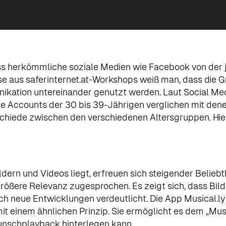
dass herkömmliche soziale Medien wie Facebook von d
e aus saferinternet.at-Workshops weiß man, dass die Gr
ikation untereinander genutzt werden. Laut Social Med
e Accounts der 30 bis 39-Jährigen verglichen mit denen
hiede zwischen den verschiedenen Altersgruppen. Hier
rn und Videos liegt, erfreuen sich steigender Beliebth
größere Relevanz zugesprochen. Es zeigt sich, dass Bi
 neue Entwicklungen verdeutlicht. Die App Musical.ly t
mit einem ähnlichen Prinzip. Sie ermöglicht es dem „Mus
unschplayback hinterlegen kann.