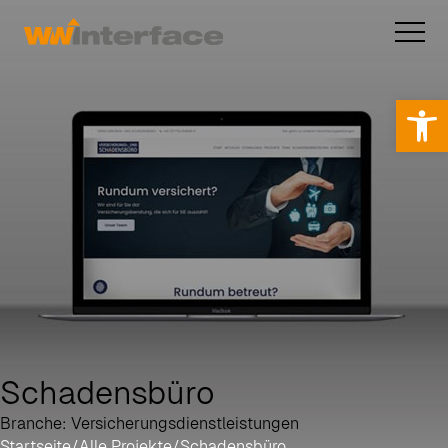
Op
Schadensbüro
Branche: Versicherungsdienstleistungen
Startseite
/
Alle Projekte
/
Schadensbüro