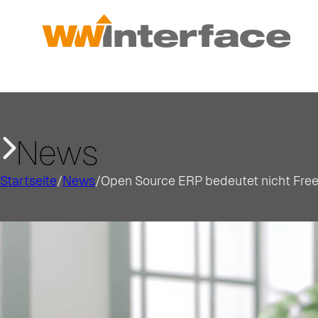
News
Startseite
/
News
/
Open Source ERP bedeutet nicht Fre