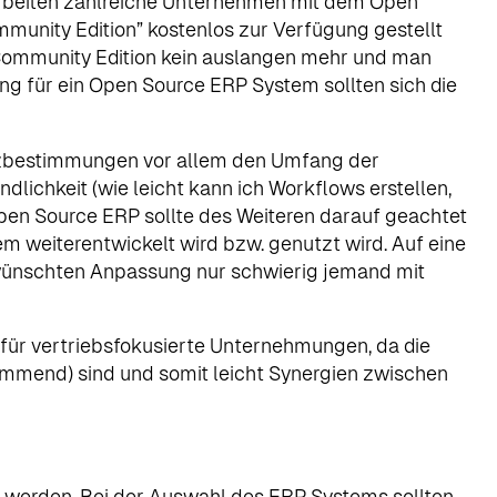
arbeiten zahlreiche Unternehmen mit dem Open
unity Edition” kostenlos zur Verfügung gestellt
 Community Edition kein auslangen mehr und man
ng für ein Open Source ERP System sollten sich die
enzbestimmungen vor allem den Umfang der
ichkeit (wie leicht kann ich Workflows erstellen,
pen Source ERP sollte des Weiteren darauf geachtet
em weiterentwickelt wird bzw. genutzt wird. Auf eine
ewünschten Anpassung nur schwierig jemand mit
 für vertriebsfokusierte Unternehmungen, da die
mmend) sind und somit leicht Synergien zwischen
t werden. Bei der Auswahl des ERP Systems sollten