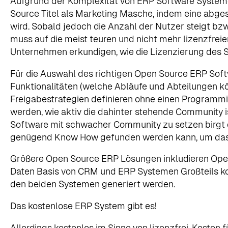
Aufgrund der Komplexität von ERP Software Systeme
Source Titel als Marketing Masche, indem eine abge
wird. Sobald jedoch die Anzahl der Nutzer steigt b
muss auf die meist teuren und nicht mehr lizenzfrei
Unternehmen erkundigen, wie die Lizenzierung des Sy
Für die Auswahl des richtigen Open Source ERP So
Funktionalitäten (welche Abläufe und Abteilungen kö
Freigabestrategien definieren ohne einen Programmi
werden, wie aktiv die dahinter stehende Community is
Software mit schwacher Community zu setzen birgt 
genügend Know How gefunden werden kann, um da
Größere Open Source ERP Lösungen inkludieren Op
Daten Basis von CRM und ERP Systemen Großteils k
den beiden Systemen generiert werden.
Das kostenlose ERP System gibt es!
Allerdings kostenlos im Sinne von lizenzfrei, Kost