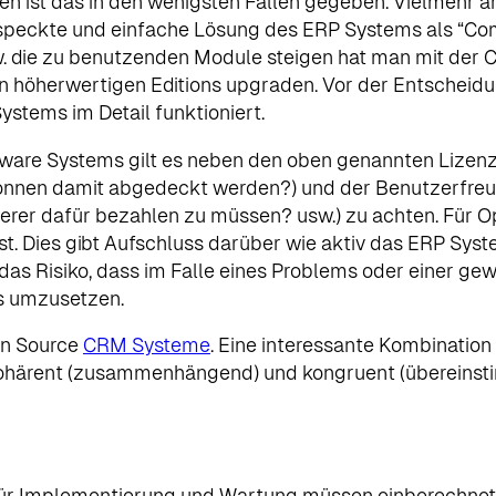
n ist das in den wenigsten Fällen gegeben. Vielmehr 
speckte und einfache Lösung des ERP Systems als “Comm
zw. die zu benutzenden Module steigen hat man mit der
en höherwertigen Editions upgraden. Vor der Entscheidu
stems im Detail funktioniert.
ftware Systems gilt es neben den oben genannten Liz
nnen damit abgedeckt werden?) und der Benutzerfreundl
erer dafür bezahlen zu müssen? usw.) zu achten. Für O
t. Dies gibt Aufschluss darüber wie aktiv das ERP Syst
das Risiko, dass im Falle eines Problems oder einer g
s umzusetzen.
en Source
CRM Systeme
. Eine interessante Kombination
ohärent (zusammenhängend) und kongruent (übereinsti
en für Implementierung und Wartung müssen einberechne