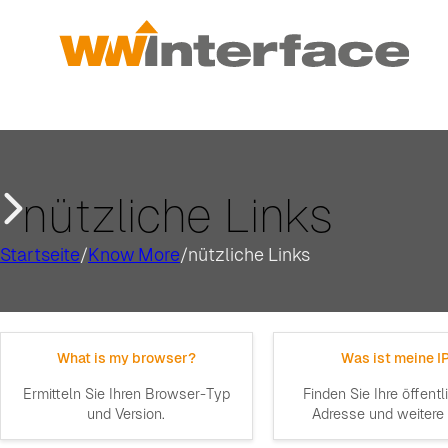
nützliche Links
Startseite
/
Know More
/
nützliche Links
What is my browser?
Was ist meine I
Ermitteln Sie Ihren Browser-Typ
Finden Sie Ihre öffentl
und Version.
Adresse und weitere 