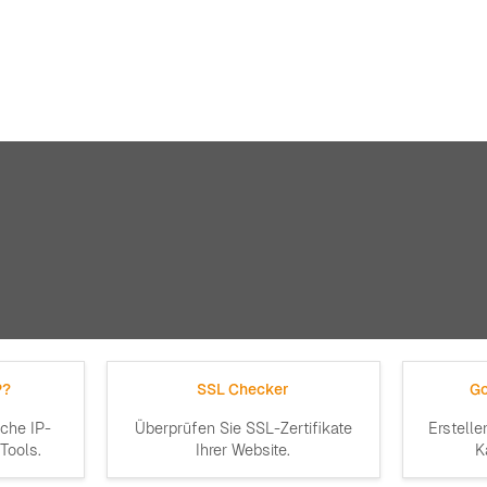
P?
SSL Checker
Go
iche IP-
Überprüfen Sie SSL-Zertifikate
Erstelle
Tools.
Ihrer Website.
K