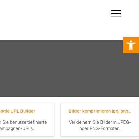
Op
ogle URL Builder
Bilder komprimieren jpg, png,..
n Sie benutzerdefinierte
Verkleinern Sie Bilder in JPEG-
ampagnen-URLs.
oder PNG-Formaten.