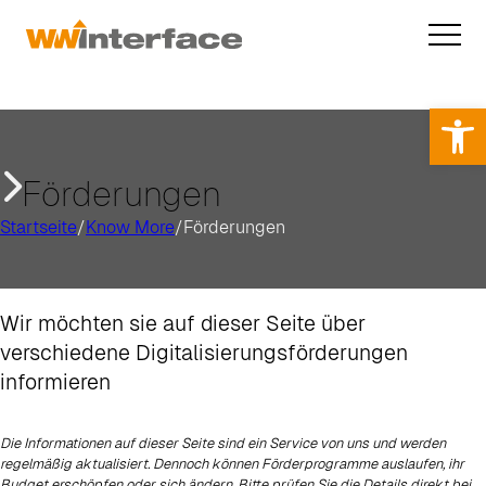
Op
Förderungen
Startseite
/
Know More
/
Förderungen
Wir möchten sie auf dieser Seite über
verschiedene Digitalisierungsförderungen
informieren
Die Informationen auf dieser Seite sind ein Service von uns und werden
regelmäßig aktualisiert. Dennoch können Förderprogramme auslaufen, ihr
Budget erschöpfen oder sich ändern. Bitte prüfen Sie die Details direkt bei