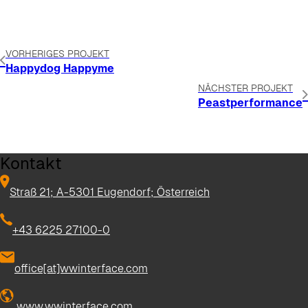
VORHERIGES PROJEKT
Happydog Happyme
NÄCHSTER PROJEKT
Peastperformance
Kontakt
Straß 21; A-5301 Eugendorf; Österreich
+43 6225 27100-0
office[at]wwinterface.com
www.wwinterface.com