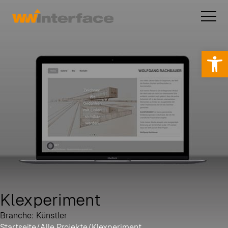
Op
Klexperiment
Branche: Künstler
Startseite
/
Alle Projekte
/
Klexperiment