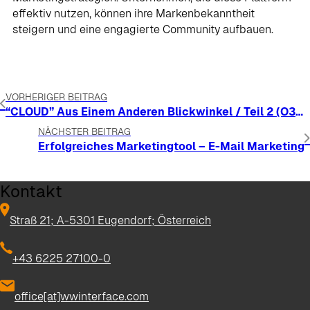
effektiv nutzen, können ihre Markenbekanntheit
steigern und eine engagierte Community aufbauen.
VORHERIGER BEITRAG
“CLOUD” Aus Einem Anderen Blickwinkel / Teil 2 (O365)
NÄCHSTER BEITRAG
Erfolgreiches Marketingtool – E-Mail Marketing
Kontakt
Straß 21; A-5301 Eugendorf; Österreich
+43 6225 27100-0
office[at]wwinterface.com