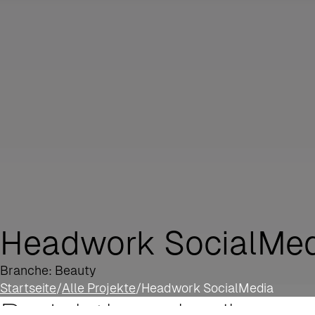
Headwork SocialMed
Branche: Beauty
Startseite
/
Alle Projekte
/
Headwork SocialMedia