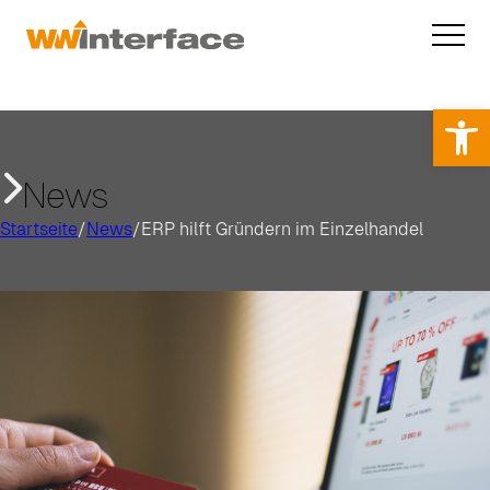
Op
News
Startseite
/
News
/
ERP hilft Gründern im Einzelhandel